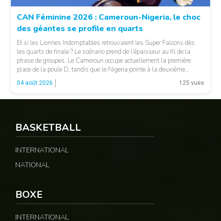
CAN Féminine 2026 : Cameroun-Nigeria, le choc
des géantes se profile en quarts
Et si les Lionnes Indomptables retrouvaient les Super Falcons dès
les quarts de finale ? Le scénario prend de l’épaisseur au fil de la
phase de groupes. Le Cameroun occupe actuellement la première
place de la poule D, tandis que le Nigeria pointe à la deuxième
position du groupe C. Une configuration qui pourrait offrir, […]
04 août 2026
125 vues
BASKETBALL
INTERNATIONAL
© Fecafoot
NATIONAL
BOXE
INTERNATIONAL