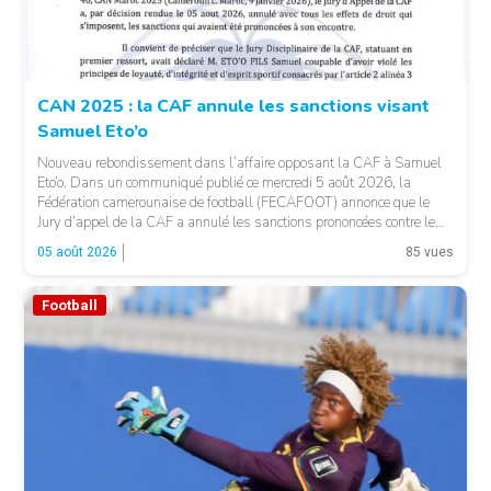
© CAF
CAN 2025 : la CAF annule les sanctions visant
Samuel Eto’o
Nouveau rebondissement dans l’affaire opposant la CAF à Samuel
Eto’o. Dans un communiqué publié ce mercredi 5 août 2026, la
Fédération camerounaise de football (FECAFOOT) annonce que le
Jury d’appel de la CAF a annulé les sanctions prononcées contre le
président de la fédération camerounaise. Le dossier concernait les
05 août 2026
85 vues
incidents survenus lors du match Cameroun-Maroc […]
Football
© Fecafoot