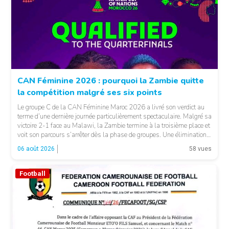
CAN Féminine 2026 : pourquoi la Zambie quitte
la compétition malgré ses six points
Le groupe C de la CAN Féminine Maroc 2026 a livré son verdict au
terme d’une dernière journée particulièrement spectaculaire. Malgré sa
victoire 2-1 face au Malawi, la Zambie termine à la troisième place et
voit son parcours s’arrêter dès la phase de groupes. Une élimination
qui peut surprendre au regard du classement général : […]
06 août 2026
58 vues
Football