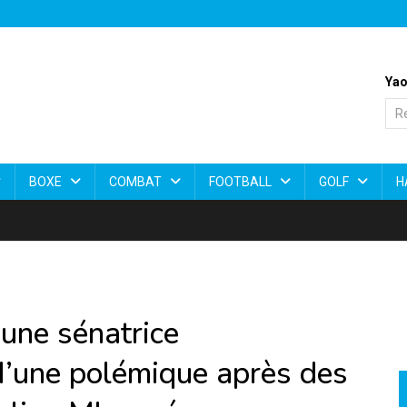
Yao
BOXE
COMBAT
FOOTBALL
GOLF
H
une sénatrice
’une polémique après des