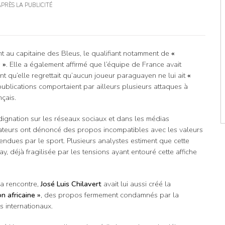
APRÈS LA PUBLICITÉ
t au capitaine des Bleus, le qualifiant notamment de
«
 »
. Elle a également affirmé que l’équipe de France avait
ant qu’elle regrettait qu’aucun joueur paraguayen ne lui ait
«
publications comportaient par ailleurs plusieurs attaques à
nçais.
dignation sur les réseaux sociaux et dans les médias
ateurs ont dénoncé des propos incompatibles avec les valeurs
fendues par le sport. Plusieurs analystes estiment que cette
, déjà fragilisée par les tensions ayant entouré cette affiche
 la rencontre,
José Luis Chilavert
avait lui aussi créé la
on africaine »
, des propos fermement condamnés par la
 internationaux.