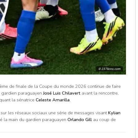
© 237lions.com
ième de finale de la Coupe du monde 2026 continue de faire
en gardien paraguayen
José Luis Chilavert
avant la rencontre,
quant la sénatrice
Celeste Amarilla
.
ié sur les réseaux sociaux une série de messages visant
Kylian
rré la main du gardien paraguayen
Orlando Gill
au coup de