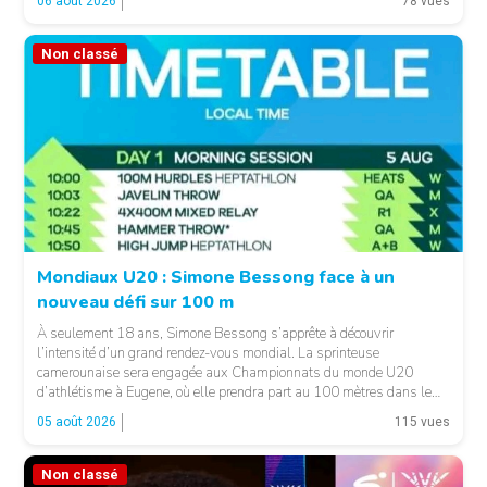
06 août 2026
78 vues
exécutif. Cette nomination intervient […]
Non classé
Mondiaux U20 : Simone Bessong face à un
nouveau défi sur 100 m
À seulement 18 ans, Simone Bessong s’apprête à découvrir
l’intensité d’un grand rendez-vous mondial. La sprinteuse
camerounaise sera engagée aux Championnats du monde U20
d’athlétisme à Eugene, où elle prendra part au 100 mètres dans le
heat 7. Pour son entrée en lice, la jeune Camerounaise devra se
05 août 2026
115 vues
mesurer à une concurrence relevée. Une première […]
Non classé