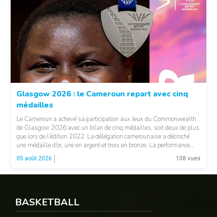
© FCA
Glasgow 2026 : le Cameroun repart avec cinq
médailles
Le Cameroun a achevé sa participation aux Jeux du Commonwealth
de Glasgow 2026 avec un bilan de cinq médailles, soit deux de plus
que lors de l’édition 2022. La délégation camerounaise a décroché
une médaille d’or, une en argent et trois en bronze. La performance
majeure est venue d’Emmanuel Eseme. Le sprinteur camerounais
05 août 2026
108 vues
s’est imposé […]
BASKETBALL