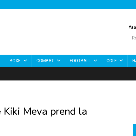
Yao
BOXE
COMBAT
FOOTBALL
GOLF
H
 Kiki Meva prend la