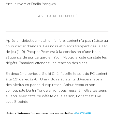
Arthur Avom et Darlin Yongwa.
LA SUITE APRÈS LA PUBLICITÉ
Après un début de match en fanfare, Lorient n’a pas résisté au
coup d’éclat d’Angers. Les noirs et blancs frappent dès la 16’
de jeu (1-0). Prosper Peter est à la conclusion d’une belle
séquence de jeu. Le gardien Yvon Mvogo a juste constaté les
dégâts. Pantaloni attendait une réaction des siens.
En deuxième période, Sidiki Chérif scelle le sort du FC Lorient
à la 59’ de jeu (2-0). Une victoire éclatante d’Angers face à
des Merlus en panne d’inspiration. Arthur Avom et son
compatriote Darlin Yongwa n’ont pas réussi à mettre les siens
à l’abri. Avec cette 5e défaite de la saison, Lorient est 16e
avec 8 points.
Suivez l'information en direct sur notre chaîne
WHATSAPP