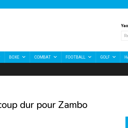
Yao
BOXE
COMBAT
FOOTBALL
GOLF
H
 coup dur pour Zambo