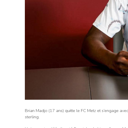
Brian Madjo (17 ans) quitte le FC Metz et s’engage avec
sterling.