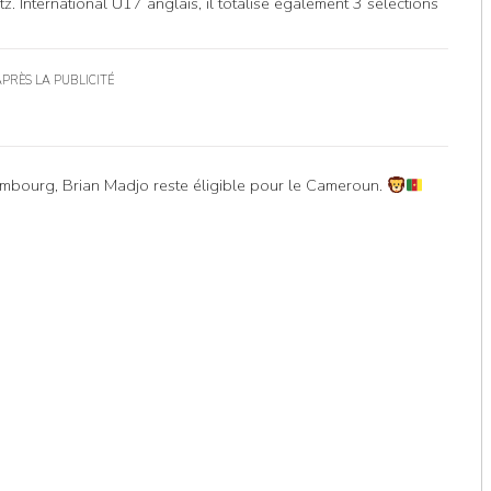
. International U17 anglais, il totalise également 3 sélections
APRÈS LA PUBLICITÉ
mbourg, Brian Madjo reste éligible pour le Cameroun.