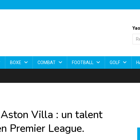
Yao
BOXE
COMBAT
FOOTBALL
GOLF
H
Aston Villa : un talent
en Premier League.