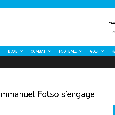
Yao
BOXE
COMBAT
FOOTBALL
GOLF
H
 Emmanuel Fotso s’engage