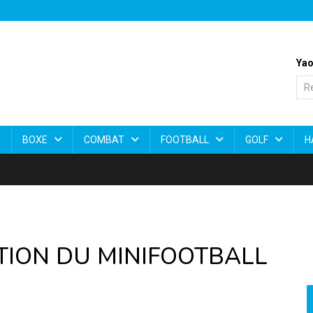
Yao
BOXE
COMBAT
FOOTBALL
GOLF
H
TION DU MINIFOOTBALL