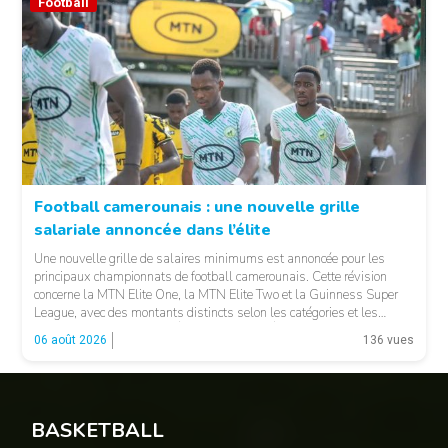
Football
Football camerounais : une nouvelle grille
salariale annoncée dans l’élite
© Fecafoot
Une nouvelle grille de salaires minimums est annoncée pour les
principaux championnats de football camerounais. Cette révision
concerne la MTN Elite One, la MTN Elite Two et la Guinness Super
League, avec des montants distincts selon les catégories et les
fonctions. LA SUITE APRÈS LA PUBLICITÉ Selon les informations
06 août 2026
136 vues
relayées par Allez Les Lions, […]
BASKETBALL