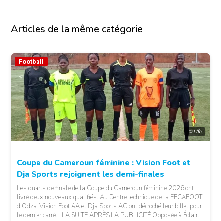
Articles de la même catégorie
Football
© Lffc
Coupe du Cameroun féminine : Vision Foot et
Dja Sports rejoignent les demi-finales
Les quarts de finale de la Coupe du Cameroun féminine 2026 ont
livré deux nouveaux qualifiés. Au Centre technique de la FECAFOOT
d’Odza, Vision Foot AA et Dja Sports AC ont décroché leur billet pour
le dernier carré. LA SUITE APRÈS LA PUBLICITÉ Opposée à Éclair