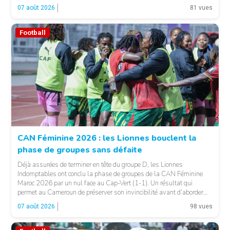
FF, Vision Foot a dû patienter jusqu’à la […]
07 août 2026
81 vues
Football
CAN Féminine 2026 : les Lionnes bouclent la
phase de groupes sans défaite
© Fecafoot
Déjà assurées de terminer en tête du groupe D, les Lionnes
Indomptables ont conclu la phase de groupes de la CAN Féminine
Maroc 2026 par un nul face au Cap-Vert (1-1). Un résultat qui
permet au Cameroun de préserver son invincibilité avant d’aborder
les choses sérieuses. Les Camerounaises ont rapidement pris le
07 août 2026
98 vues
contrôle des opérations […]