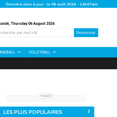
Dernière mise à jour : le 06 août 2026 - 14h47min
undé, Thursday 06 August 2026
Rechercher
ANDBALL
VOLLEYBALL
Publicité
LES PLUS POPULAIRES
Élite Two 2026 : bilan chiffré d’une