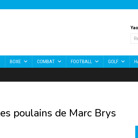
Yao
BOXE
COMBAT
FOOTBALL
GOLF
H
les poulains de Marc Brys