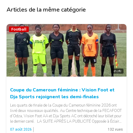
Articles de la même catégorie
Football
© Lffc
Coupe du Cameroun féminine : Vision Foot et
Dja Sports rejoignent les demi-finales
Les quarts de finale de la Coupe du Cameroun féminine 2026 ont
livré deux nouveaux qualifiés. Au Centre technique de la FECAFOOT
d’Odza, Vision Foot AA et Dja Sports AC ont décroché leur billet pour
le dernier carré. LA SUITE APRÈS LA PUBLICITÉ Opposée à Éclair
FF, Vision Foot a dû patienter jusqu’à la […]
07 août 2026
132 vues