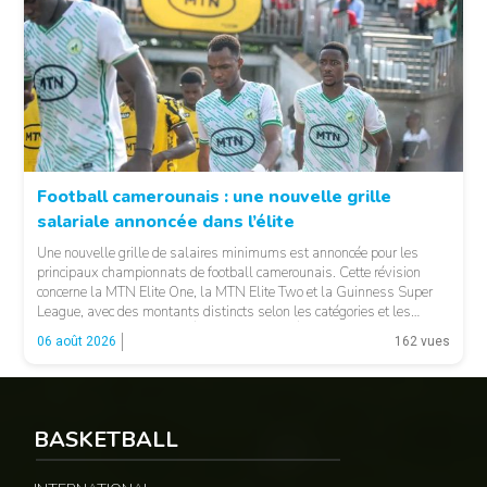
Football camerounais : une nouvelle grille
salariale annoncée dans l’élite
© Fecafoot
Une nouvelle grille de salaires minimums est annoncée pour les
principaux championnats de football camerounais. Cette révision
concerne la MTN Elite One, la MTN Elite Two et la Guinness Super
League, avec des montants distincts selon les catégories et les
fonctions. LA SUITE APRÈS LA PUBLICITÉ Selon les informations
06 août 2026
162 vues
relayées par Allez Les Lions, […]
BASKETBALL