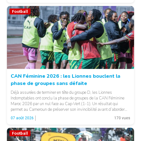
Football
CAN Féminine 2026 : les Lionnes bouclent la
phase de groupes sans défaite
© Fecafoot
Déjà assurées de terminer en tête du groupe D, les Lionnes
Indomptables ont conclu la phase de groupes de la CAN Féminine
Maroc 2026 par un nul face au Cap-Vert (1-1). Un résultat qui
permet au Cameroun de préserver son invincibilité avant d’aborder
les choses sérieuses. Les Camerounaises ont rapidement pris le
07 août 2026
170 vues
contrôle des opérations […]
Football