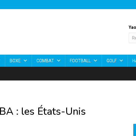
Yao
BOXE
COMBAT
FOOTBALL
GOLF
H
BA : les États-Unis