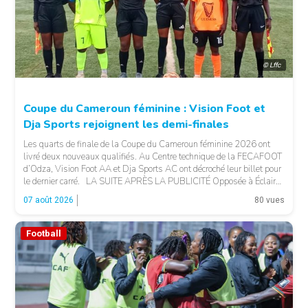
© Lffc
Coupe du Cameroun féminine : Vision Foot et
Dja Sports rejoignent les demi-finales
Les quarts de finale de la Coupe du Cameroun féminine 2026 ont
livré deux nouveaux qualifiés. Au Centre technique de la FECAFOOT
d’Odza, Vision Foot AA et Dja Sports AC ont décroché leur billet pour
le dernier carré. LA SUITE APRÈS LA PUBLICITÉ Opposée à Éclair
FF, Vision Foot a dû patienter jusqu’à la […]
07 août 2026
80 vues
Football