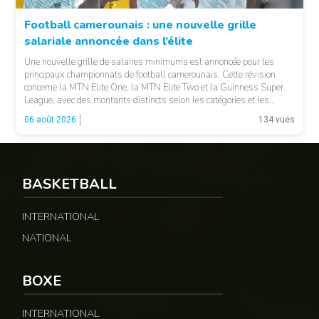
Football camerounais : une nouvelle grille
salariale annoncée dans l’élite
© Fecafoot
Une nouvelle grille de salaires minimums est annoncée pour les
principaux championnats de football camerounais. Cette révision
concerne la MTN Elite One, la MTN Elite Two et la Guinness Super
League, avec des montants distincts selon les catégories et les
fonctions. LA SUITE APRÈS LA PUBLICITÉ Selon les informations
06 août 2026
134 vues
relayées par Allez Les Lions, […]
BASKETBALL
INTERNATIONAL
NATIONAL
BOXE
INTERNATIONAL