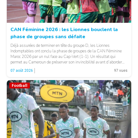
CAN Féminine 2026 : les Lionnes bouclent la
phase de groupes sans défaite
© Fecafoot
Déjà assurées de terminer en tête du groupe D, les Lionnes
Indomptables ont conclu la phase de groupes de la CAN Féminine
Maroc 2026 par un nul face au Cap-Vert (1-1). Un résultat qui
permet au Cameroun de préserver son invincibilité avant d’aborder
les choses sérieuses. Les Camerounaises ont rapidement pris le
07 août 2026
97 vues
contrôle des opérations […]
Football