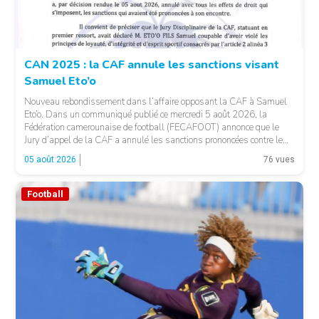
CAN 2025 : la CAF annule les sanctions visant
Samuel Eto’o
Nouveau rebondissement dans l’affaire opposant la CAF à Samuel
Eto’o. Dans un communiqué publié ce mercredi 5 août 2026, la
Fédération camerounaise de football (FECAFOOT) annonce que le
Jury d’appel de la CAF a annulé les sanctions prononcées contre le
président de la fédération camerounaise. Le dossier concernait les
05 août 2026
76 vues
incidents survenus lors du match Cameroun-Maroc […]
Football
© Fecafoot