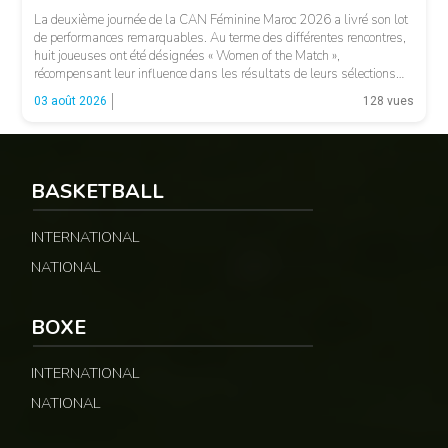
La deuxième journée de la CAN Féminine Maroc 2026 a livré son lot
de performances remarquables. Au terme des différentes rencontres,
huit joueuses ont été désignées « Women of the Match »,
récompensant leur influence dans les résultats de leurs sélections
respectives. Le Sénégal a vu Adji Ndiaye recevoir cette distinction,
03 août 2026
128 vues
tandis que le Maroc […]
© 237lions.com
BASKETBALL
INTERNATIONAL
NATIONAL
BOXE
INTERNATIONAL
NATIONAL