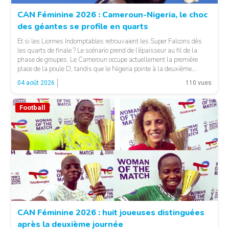
CAN Féminine 2026 : Cameroun-Nigeria, le choc
des géantes se profile en quarts
Et si les Lionnes Indomptables retrouvaient les Super Falcons dès
les quarts de finale ? Le scénario prend de l’épaisseur au fil de la
phase de groupes. Le Cameroun occupe actuellement la première
place de la poule D, tandis que le Nigeria pointe à la deuxième
position du groupe C. Une configuration qui pourrait offrir, […]
04 août 2026
110 vues
Football
© Fecafoot
CAN Féminine 2026 : huit joueuses distinguées
après la deuxième journée