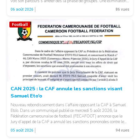
voit son parcours s’arrêter dès la phase de groupes. Une élimination
qui peut surprendre au regard du classement général : […]
06 août 2026
86 vues
Football
© CAF
CAN 2025 : la CAF annule les sanctions visant
Samuel Eto’o
Nouveau rebondissement dans l’affaire opposant la CAF à Samuel
Eto’o. Dans un communiqué publié ce mercredi 5 août 2026, la
Fédération camerounaise de football (FECAFOOT) annonce que le
Jury d’appel de la CAF a annulé les sanctions prononcées contre le
président de la fédération camerounaise. Le dossier concernait les
05 août 2026
94 vues
incidents survenus lors du match Cameroun-Maroc […]