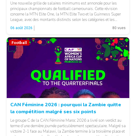
Une nouvelle grille de salaires minimums est annoncée pour les
principaux championnats de football camerounais. Cette révision
concerne la MTN Elite One, la MTN Elite Two et la Guinness Super
League, avec des montants distincts selon les catégories et les
fonctions. LA SUITE APRÈS LA PUBLICITÉ Selon les informations
06 août 2026
80 vues
relayées par Allez Les Lions, […]
Football
CAN Féminine 2026 : pourquoi la Zambie quitte
la compétition malgré ses six points
Le groupe C de la CAN Féminine Maroc 2026 a livré son verdict au
terme d’une dernière journée particulièrement spectaculaire. Malgré sa
victoire 2-1 face au Malawi, la Zambie termine à la troisième place et