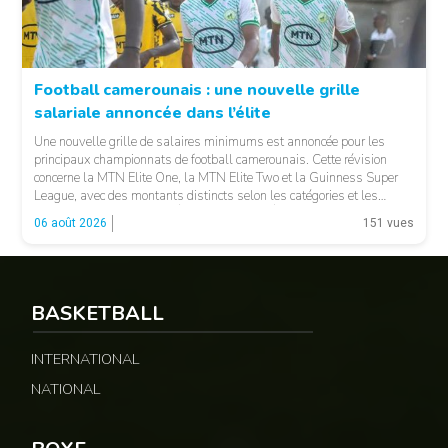
Football camerounais : une nouvelle grille
salariale annoncée dans l’élite
© Fecafoot
Une nouvelle grille de salaires minimums est annoncée pour les
principaux championnats de football camerounais. Cette révision
concerne la MTN Elite One, la MTN Elite Two et la Guinness Super
League, avec des montants distincts selon les catégories et les
fonctions. LA SUITE APRÈS LA PUBLICITÉ Selon les informations
06 août 2026
151 vues
relayées par Allez Les Lions, […]
BASKETBALL
INTERNATIONAL
NATIONAL