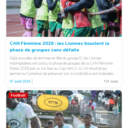
CAN Féminine 2026 : les Lionnes bouclent la
phase de groupes sans défaite
© Fecafoot
Déjà assurées de terminer en tête du groupe D, les Lionnes
Indomptables ont conclu la phase de groupes de la CAN Féminine
Maroc 2026 par un nul face au Cap-Vert (1-1). Un résultat qui
permet au Cameroun de préserver son invincibilité avant d’aborder
les choses sérieuses. Les Camerounaises ont rapidement pris le
07 août 2026
131 vues
contrôle des opérations […]
Football