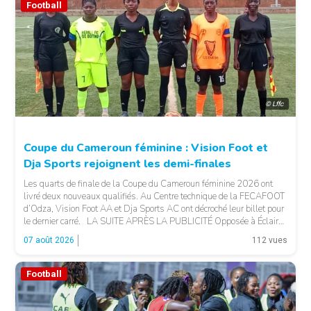
Football
© Lffc
Coupe du Cameroun féminine : Vision Foot et
Dja Sports rejoignent les demi-finales
Les quarts de finale de la Coupe du Cameroun féminine 2026 ont
livré deux nouveaux qualifiés. Au Centre technique de la FECAFOOT
d’Odza, Vision Foot AA et Dja Sports AC ont décroché leur billet pour
le dernier carré. LA SUITE APRÈS LA PUBLICITÉ Opposée à Éclair
FF, Vision Foot a dû patienter jusqu’à la […]
07 août 2026
112 vues
Football