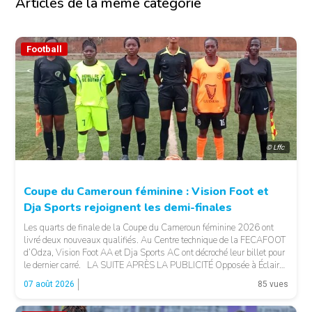
Articles de la même catégorie
Football
© Lffc
Coupe du Cameroun féminine : Vision Foot et
Dja Sports rejoignent les demi-finales
Les quarts de finale de la Coupe du Cameroun féminine 2026 ont
livré deux nouveaux qualifiés. Au Centre technique de la FECAFOOT
d’Odza, Vision Foot AA et Dja Sports AC ont décroché leur billet pour
le dernier carré. LA SUITE APRÈS LA PUBLICITÉ Opposée à Éclair
FF, Vision Foot a dû patienter jusqu’à la […]
07 août 2026
85 vues