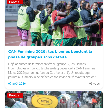
Football
CAN Féminine 2026 : les Lionnes bouclent la
phase de groupes sans défaite
© Fecafoot
Déjà assurées de terminer en tête du groupe D, les Lionnes
Indomptables ont conclu la phase de groupes de la CAN Féminine
Maroc 2026 par un nul face au Cap-Vert (1-1). Un résultat qui
permet au Cameroun de préserver son invincibilité avant d’aborder
les choses sérieuses. Les Camerounaises ont rapidement pris le
07 août 2026
99 vues
contrôle des opérations […]
Football