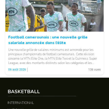
Football camerounais : une nouvelle grille
salariale annoncée dans l’élite
© Fecafoot
Une nouvelle grille de salaires minimums est annoncée pour les
principaux championnats de football camerounais. Cette révision
concerne la MTN Elite One, la MTN Elite Two et la Guinness Super
League, avec des montants distincts selon les catégories et les
fonctions. LA SUITE APRÈS LA PUBLICITÉ Selon les informations
06 août 2026
136 vues
relayées par Allez Les Lions, […]
BASKETBALL
INTERNATIONAL