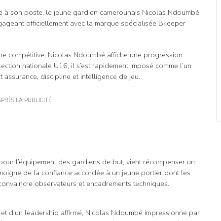
ce à son poste, le jeune gardien camerounais Nicolas Ndoumbé
ngageant officiellement avec la marque spécialisée Bkeeper
ne compétitive, Nicolas Ndoumbé affiche une progression
élection nationale U16, il s’est rapidement imposé comme l’un
 assurance, discipline et intelligence de jeu.
APRÈS LA PUBLICITÉ
our l’équipement des gardiens de but, vient récompenser un
moigne de la confiance accordée à un jeune portier dont les
 convaincre observateurs et encadrements techniques.
e et d’un leadership affirmé, Nicolas Ndoumbé impressionne par