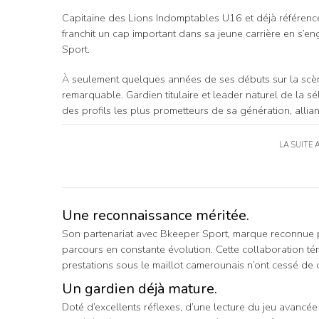
Capitaine des Lions Indomptables U16 et déjà référen
franchit un cap important dans sa jeune carrière en s’e
Sport.
À seulement quelques années de ses débuts sur la scè
remarquable. Gardien titulaire et leader naturel de la s
des profils les plus prometteurs de sa génération, alliant
LA SUITE 
Une reconnaissance méritée.
Son partenariat avec Bkeeper Sport, marque reconnue p
parcours en constante évolution. Cette collaboration té
prestations sous le maillot camerounais n’ont cessé de
Un gardien déjà mature.
Doté d’excellents réflexes, d’une lecture du jeu avancé