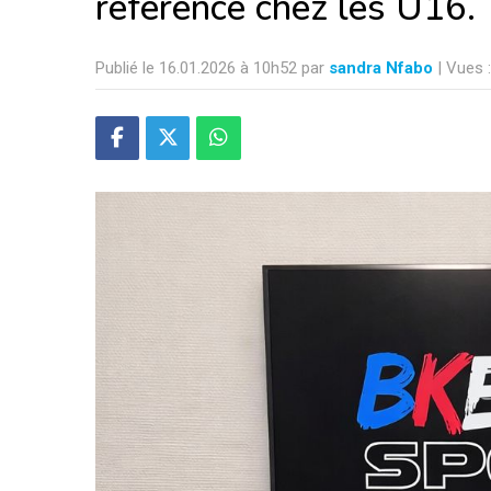
référence chez les U16.
Publié le 16.01.2026 à 10h52 par
sandra Nfabo
| Vues 