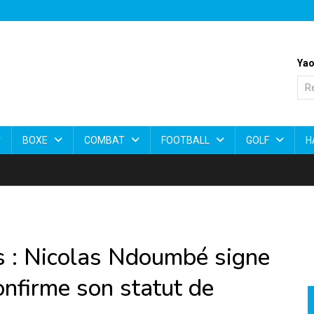
Yao
BOXE
COMBAT
FOOTBALL
GOLF
H
ts : Nicolas Ndoumbé signe
onfirme son statut de