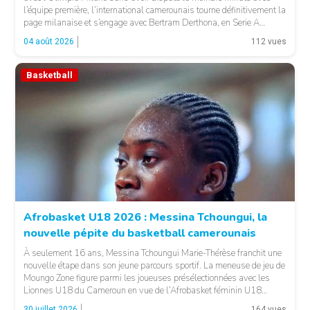
l’équipe première, l’international camerounais tourne définitivement la
page milanaise et s’engage avec Bertram Derthona, en Serie A
italienne. Arrivé à Milan en 2024 pour un contrat de quatre ans,
04 août 2026
112 vues
l’ailier-fort de 26 […]
Basketball
© Basket 237
Afrobasket U18 2026 : Messina Tchoungui, la
nouvelle pépite du basketball camerounais
À seulement 16 ans, Messina Tchoungui Marie-Thérèse franchit une
nouvelle étape dans son jeune parcours sportif. La meneuse de jeu de
Moungo Zone figure parmi les joueuses présélectionnées avec les
Lionnes U18 du Cameroun en vue de l’Afrobasket féminin U18
2026, qui se déroulera à Abidjan, en Côte d’Ivoire. Cette convocation
30 juillet 2026
164 vues