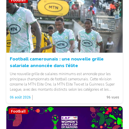
Football
Football camerounais : une nouvelle grille
salariale annoncée dans l’élite
© Fecafoot
Une nouvelle grille de salaires minimums est annoncée pour les
principaux championnats de football camerounais. Cette révision
concerne la MTN Elite One, la MTN Elite Two et la Guinness Super
League, avec des montants distincts selon les catégories et les
fonctions. LA SUITE APRÈS LA PUBLICITÉ Selon les informations
06 août 2026
96 vues
relayées par Allez Les Lions, […]
Football