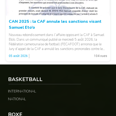
CAN 2025 : la CAF annule les sanctions visant
Samuel Eto’o
Nouveau rebondissement dans l’affaire opposant la CAF à Samuel
Eto’o. Dans un communiqué publié ce mercredi 5 août 2026, la
Fédération camerounaise de football (FECAFOOT) annonce que le
Jury d’appel de la CAF a annulé les sanctions prononcées contre le
président de la fédération camerounaise. Le dossier concernait les
05 août 2026
104 vues
incidents survenus lors du match Cameroun-Maroc […]
BASKETBALL
INTERNATIONAL
NATIONAL
© Fecafoot
BOXE