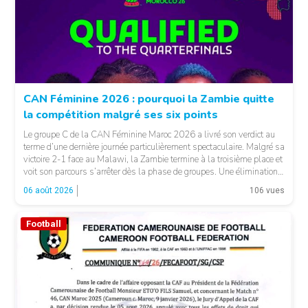
CAN Féminine 2026 : pourquoi la Zambie quitte
la compétition malgré ses six points
Le groupe C de la CAN Féminine Maroc 2026 a livré son verdict au
terme d’une dernière journée particulièrement spectaculaire. Malgré sa
victoire 2-1 face au Malawi, la Zambie termine à la troisième place et
voit son parcours s’arrêter dès la phase de groupes. Une élimination
qui peut surprendre au regard du classement général : […]
06 août 2026
106 vues
Football
© CAF