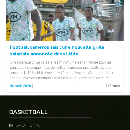
Football camerounais : une nouvelle grille
salariale annoncée dans l’élite
© Fecafoot
Une nouvelle grille de salaires minimums est annoncée pour les
principaux championnats de football camerounais. Cette révision
concerne la MTN Elite One, la MTN Elite Two et la Guinness Super
League, avec des montants distincts selon les catégories et les
fonctions. LA SUITE APRÈS LA PUBLICITÉ Selon les informations
06 août 2026
148 vues
relayées par Allez Les Lions, […]
BASKETBALL
INTERNATIONAL