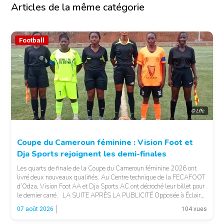
Articles de la même catégorie
Football
© Lffc
Coupe du Cameroun féminine : Vision Foot et
Dja Sports rejoignent les demi-finales
Les quarts de finale de la Coupe du Cameroun féminine 2026 ont
livré deux nouveaux qualifiés. Au Centre technique de la FECAFOOT
d’Odza, Vision Foot AA et Dja Sports AC ont décroché leur billet pour
le dernier carré. LA SUITE APRÈS LA PUBLICITÉ Opposée à Éclair
FF, Vision Foot a dû patienter jusqu’à la […]
07 août 2026
104 vues