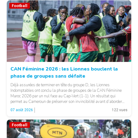
Football
CAN Féminine 2026 : les Lionnes bouclent la
phase de groupes sans défaite
© Fecafoot
Déjà assurées de terminer en tête du groupe D, les Lionnes
Indomptables ont conclu la phase de groupes de la CAN Féminine
Maroc 2026 par un nul face au Cap-Vert (1-1). Un résultat qui
permet au Cameroun de préserver son invincibilité avant d’aborder
les choses sérieuses. Les Camerounaises ont rapidement pris le
07 août 2026
122 vues
contrôle des opérations […]
Football