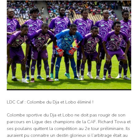
LDC Caf : Colombe du Dja et Lobo éliminé !
Colombe sportive du Dja et Lobo ne doit pas rougir de son
parcours en Ligue des champions de la CAF. Richard Towa et
ses poulains quittent la compétition au 2e tour préliminaire. Ils
auraient pu connaitre un destin glorieux si l’arbitrage était au