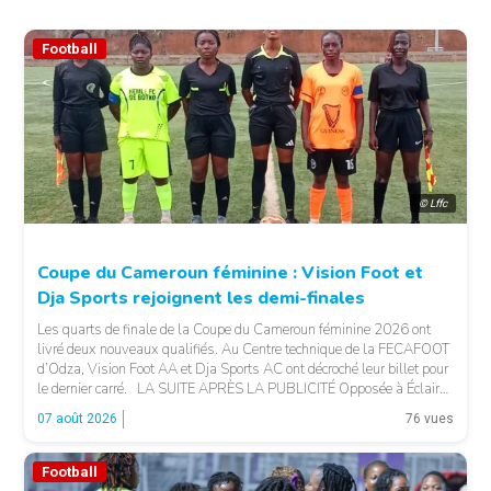
Football
© Lffc
Coupe du Cameroun féminine : Vision Foot et
Dja Sports rejoignent les demi-finales
Les quarts de finale de la Coupe du Cameroun féminine 2026 ont
livré deux nouveaux qualifiés. Au Centre technique de la FECAFOOT
d’Odza, Vision Foot AA et Dja Sports AC ont décroché leur billet pour
le dernier carré. LA SUITE APRÈS LA PUBLICITÉ Opposée à Éclair
FF, Vision Foot a dû patienter jusqu’à la […]
07 août 2026
76 vues
Football