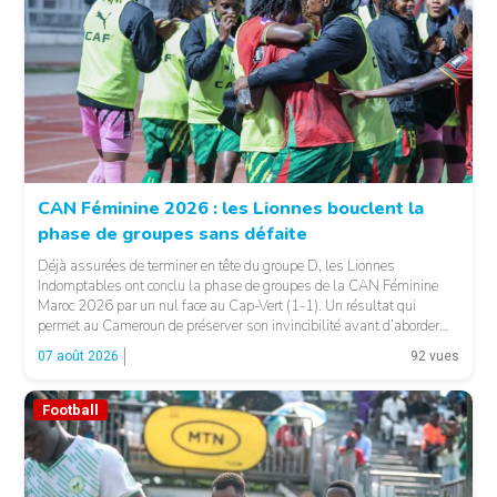
CAN Féminine 2026 : les Lionnes bouclent la
phase de groupes sans défaite
© Fecafoot
Déjà assurées de terminer en tête du groupe D, les Lionnes
Indomptables ont conclu la phase de groupes de la CAN Féminine
Maroc 2026 par un nul face au Cap-Vert (1-1). Un résultat qui
permet au Cameroun de préserver son invincibilité avant d’aborder
les choses sérieuses. Les Camerounaises ont rapidement pris le
07 août 2026
92 vues
contrôle des opérations […]
Football