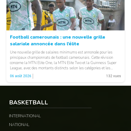
Football camerounais : une nouvelle grille
salariale annoncée dans l’élite
© Fecafoot
Une nouvelle grille de salaires minimums est annoncée pour les
principaux championnats de football camerounais. Cette révision
concerne la MTN Elite One, la MTN Elite Two et la Guinness Super
League, avec des montants distincts selon les catégories et les
fonctions. LA SUITE APRÈS LA PUBLICITÉ Selon les informations
06 août 2026
132 vues
relayées par Allez Les Lions, […]
BASKETBALL
INTERNATIONAL
NATIONAL