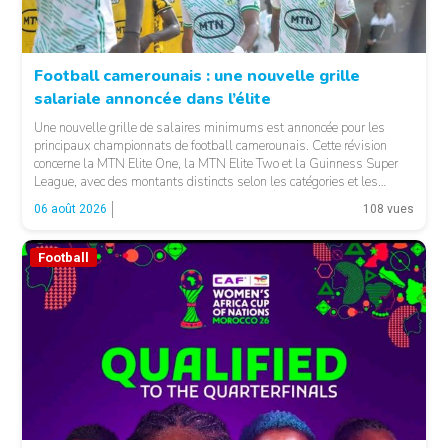
Football camerounais : une nouvelle grille
salariale annoncée dans l’élite
© Fecafoot
Une nouvelle grille de salaires minimums est annoncée pour les
principaux championnats de football camerounais. Cette révision
concerne la MTN Elite One, la MTN Elite Two et la Guinness Super
League, avec des montants distincts selon les catégories et les
fonctions. LA SUITE APRÈS LA PUBLICITÉ Selon les informations
06 août 2026
108 vues
relayées par Allez Les Lions, […]
Football