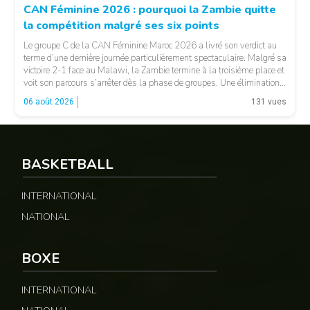
CAN Féminine 2026 : pourquoi la Zambie quitte
la compétition malgré ses six points
Le groupe C de la CAN Féminine Maroc 2026 a livré son verdict au
terme d’une dernière journée particulièrement spectaculaire. Malgré sa
victoire 2-1 face au Malawi, la Zambie termine à la troisième place et
voit son parcours s’arrêter dès la phase de groupes. Une élimination
qui peut surprendre au regard du classement général : […]
06 août 2026
131 vues
BASKETBALL
INTERNATIONAL
NATIONAL
© CAF
BOXE
INTERNATIONAL