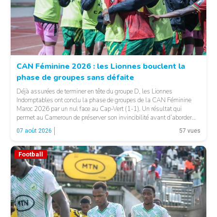
CAN Féminine 2026 : les Lionnes bouclent la
phase de groupes sans défaite
© Fecafoot
Déjà assurées de terminer en tête du groupe D, les Lionnes
Indomptables ont conclu la phase de groupes de la CAN Féminine
Maroc 2026 par un nul face au Cap-Vert (1-1). Un résultat qui
permet au Cameroun de préserver son invincibilité avant d’aborder
les choses sérieuses. Les Camerounaises ont rapidement pris le
07 août 2026
57 vues
contrôle des opérations […]
Football