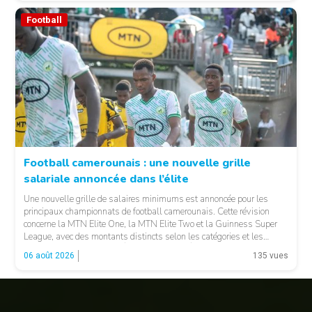
Football
Football camerounais : une nouvelle grille
salariale annoncée dans l’élite
© Fecafoot
Une nouvelle grille de salaires minimums est annoncée pour les
principaux championnats de football camerounais. Cette révision
concerne la MTN Elite One, la MTN Elite Two et la Guinness Super
League, avec des montants distincts selon les catégories et les
fonctions. LA SUITE APRÈS LA PUBLICITÉ Selon les informations
06 août 2026
135 vues
relayées par Allez Les Lions, […]