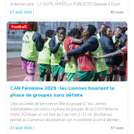
le dernier carré. LA SUITE APRÈS LA PUBLICITÉ Opposée à Éclair
FF, Vision Foot a dû patienter jusqu’à la […]
07 août 2026
80 vues
Football
CAN Féminine 2026 : les Lionnes bouclent la
phase de groupes sans défaite
© Fecafoot
Déjà assurées de terminer en tête du groupe D, les Lionnes
Indomptables ont conclu la phase de groupes de la CAN Féminine
Maroc 2026 par un nul face au Cap-Vert (1-1). Un résultat qui
permet au Cameroun de préserver son invincibilité avant d’aborder
les choses sérieuses. Les Camerounaises ont rapidement pris le
07 août 2026
97 vues
contrôle des opérations […]