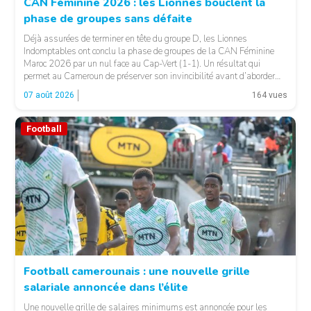
CAN Féminine 2026 : les Lionnes bouclent la
phase de groupes sans défaite
© Fecafoot
Déjà assurées de terminer en tête du groupe D, les Lionnes
Indomptables ont conclu la phase de groupes de la CAN Féminine
Maroc 2026 par un nul face au Cap-Vert (1-1). Un résultat qui
permet au Cameroun de préserver son invincibilité avant d’aborder
les choses sérieuses. Les Camerounaises ont rapidement pris le
07 août 2026
164 vues
contrôle des opérations […]
Football
Football camerounais : une nouvelle grille
salariale annoncée dans l’élite
© Fecafoot
Une nouvelle grille de salaires minimums est annoncée pour les