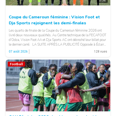
© Lffc
Coupe du Cameroun féminine : Vision Foot et
Dja Sports rejoignent les demi-finales
Les quarts de finale de la Coupe du Cameroun féminine 2026 ont
livré deux nouveaux qualifiés. Au Centre technique de la FECAFOOT
d’Odza, Vision Foot AA et Dja Sports AC ont décroché leur billet pour
le dernier carré. LA SUITE APRÈS LA PUBLICITÉ Opposée à Éclair
FF, Vision Foot a dû patienter jusqu’à la […]
07 août 2026
128 vues
Football