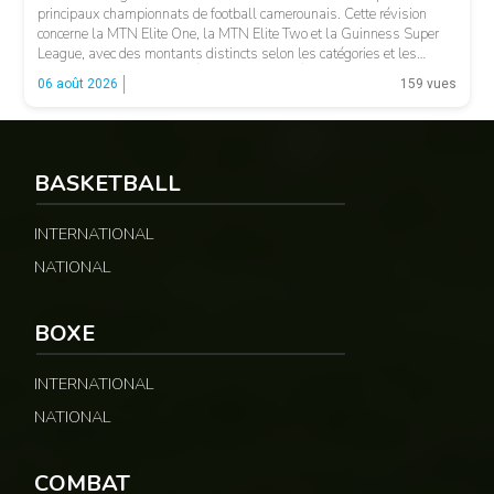
principaux championnats de football camerounais. Cette révision
concerne la MTN Elite One, la MTN Elite Two et la Guinness Super
League, avec des montants distincts selon les catégories et les
fonctions. LA SUITE APRÈS LA PUBLICITÉ Selon les informations
06 août 2026
159 vues
relayées par Allez Les Lions, […]
BASKETBALL
INTERNATIONAL
NATIONAL
BOXE
INTERNATIONAL
NATIONAL
COMBAT