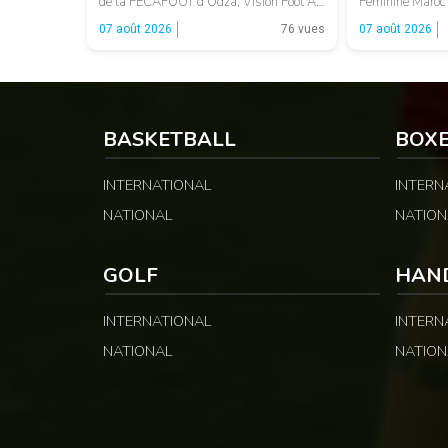
de la FECAFOOT d’Odza, Vision Foot AA
Féminine Maroc 
et Dja Sports AC ont décroché leur billet
Cap-Vert (1-1). 
07 août 2026
76 vues
07 août 2026
pour le dernier carré. LA SUITE APRÈS
au Cameroun de
LA PUBLICITÉ Opposée à Éclair FF,
invincibilité av
Vision Foot a dû patienter jusqu’à la […]
sérieuses. Les 
rapidement pris 
opérations […]
BASKETBALL
BOX
INTERNATIONAL
INTERN
NATIONAL
NATION
GOLF
HAN
INTERNATIONAL
INTERN
NATIONAL
NATION