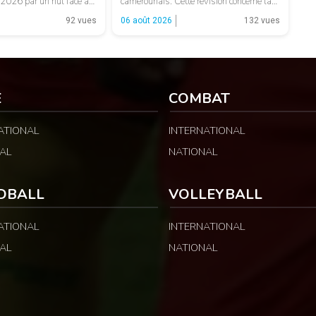
2026 par un nul face au
camerounais. Cette révision concerne la
Un résultat qui permet
MTN Elite One, la MTN Elite Two et la
92 vues
06 août 2026
132 vues
 préserver son
Guinness Super League, avec des
ant d’aborder les choses
montants distincts selon les catégories
Camerounaises ont
et les fonctions. LA SUITE APRÈS LA
le contrôle des
PUBLICITÉ Selon les informations
relayées par Allez Les Lions, […]
E
COMBAT
ATIONAL
INTERNATIONAL
AL
NATIONAL
DBALL
VOLLEYBALL
ATIONAL
INTERNATIONAL
AL
NATIONAL