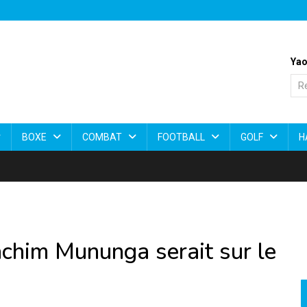
Yao
BOXE
COMBAT
FOOTBALL
GOLF
H
achim Mununga serait sur le