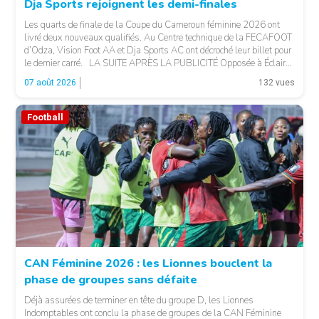
Dja Sports rejoignent les demi-finales
Les quarts de finale de la Coupe du Cameroun féminine 2026 ont
livré deux nouveaux qualifiés. Au Centre technique de la FECAFOOT
d’Odza, Vision Foot AA et Dja Sports AC ont décroché leur billet pour
le dernier carré. LA SUITE APRÈS LA PUBLICITÉ Opposée à Éclair
FF, Vision Foot a dû patienter jusqu’à la […]
07 août 2026
132 vues
Football
CAN Féminine 2026 : les Lionnes bouclent la
phase de groupes sans défaite
© Fecafoot
Déjà assurées de terminer en tête du groupe D, les Lionnes
Indomptables ont conclu la phase de groupes de la CAN Féminine