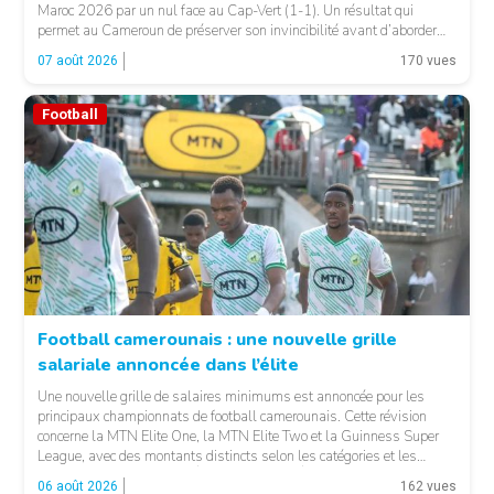
Maroc 2026 par un nul face au Cap-Vert (1-1). Un résultat qui
permet au Cameroun de préserver son invincibilité avant d’aborder
les choses sérieuses. Les Camerounaises ont rapidement pris le
07 août 2026
170 vues
contrôle des opérations […]
Football
Football camerounais : une nouvelle grille
salariale annoncée dans l’élite
© Fecafoot
Une nouvelle grille de salaires minimums est annoncée pour les
principaux championnats de football camerounais. Cette révision
concerne la MTN Elite One, la MTN Elite Two et la Guinness Super
League, avec des montants distincts selon les catégories et les
fonctions. LA SUITE APRÈS LA PUBLICITÉ Selon les informations
06 août 2026
162 vues