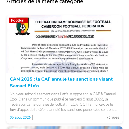
Articles de la même catégorie
Football
CAN 2025 : la CAF annule les sanctions visant
Samuel Eto’o
Nouveau rebondissement dans l’affaire opposant la CAF à Samuel
Eto’o. Dans un communiqué publié ce mercredi 5 août 2026, la
Fédération camerounaise de football (FECAFOOT) annonce que le
Jury d’appel de la CAF a annulé les sanctions prononcées contre le
président de la fédération camerounaise. Le dossier concernait les
05 août 2026
76 vues
incidents survenus lors du match Cameroun-Maroc […]