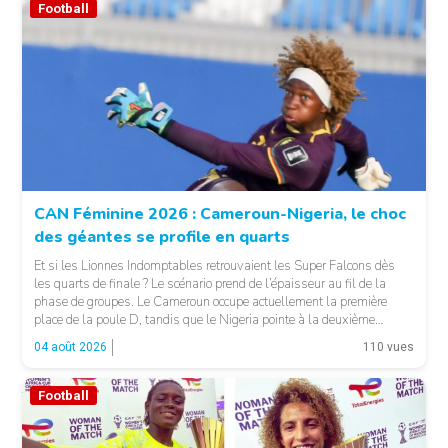
Football
© Fecafoot
CAN Féminine 2026 : Cameroun-Nigeria, le choc
des géantes se profile en quarts
Et si les Lionnes Indomptables retrouvaient les Super Falcons dès
les quarts de finale ? Le scénario prend de l’épaisseur au fil de la
phase de groupes. Le Cameroun occupe actuellement la première
place de la poule D, tandis que le Nigeria pointe à la deuxième
position du groupe C. Une configuration qui pourrait offrir, […]
04 août 2026
110 vues
Football