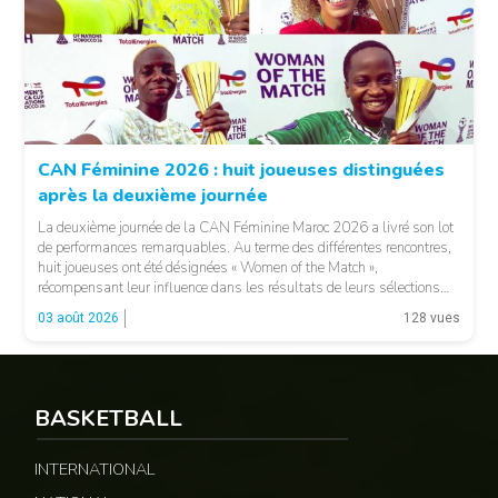
© Fecafoot
CAN Féminine 2026 : huit joueuses distinguées
après la deuxième journée
La deuxième journée de la CAN Féminine Maroc 2026 a livré son lot
de performances remarquables. Au terme des différentes rencontres,
huit joueuses ont été désignées « Women of the Match »,
récompensant leur influence dans les résultats de leurs sélections
respectives. Le Sénégal a vu Adji Ndiaye recevoir cette distinction,
03 août 2026
128 vues
tandis que le Maroc […]
© 237lions.com
BASKETBALL
INTERNATIONAL