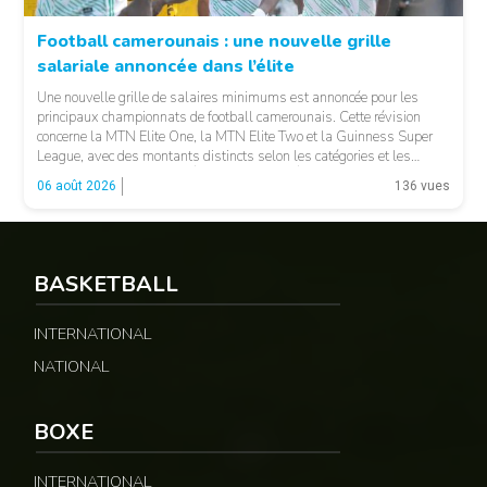
Football camerounais : une nouvelle grille
salariale annoncée dans l’élite
© Fecafoot
Une nouvelle grille de salaires minimums est annoncée pour les
principaux championnats de football camerounais. Cette révision
concerne la MTN Elite One, la MTN Elite Two et la Guinness Super
League, avec des montants distincts selon les catégories et les
fonctions. LA SUITE APRÈS LA PUBLICITÉ Selon les informations
06 août 2026
136 vues
relayées par Allez Les Lions, […]
BASKETBALL
INTERNATIONAL
NATIONAL
BOXE
INTERNATIONAL