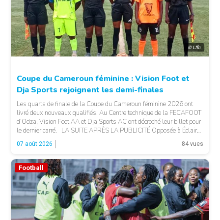
© Lffc
Coupe du Cameroun féminine : Vision Foot et
Dja Sports rejoignent les demi-finales
Les quarts de finale de la Coupe du Cameroun féminine 2026 ont
livré deux nouveaux qualifiés. Au Centre technique de la FECAFOOT
d’Odza, Vision Foot AA et Dja Sports AC ont décroché leur billet pour
le dernier carré. LA SUITE APRÈS LA PUBLICITÉ Opposée à Éclair
FF, Vision Foot a dû patienter jusqu’à la […]
07 août 2026
84 vues
Football