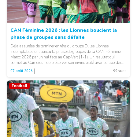
CAN Féminine 2026 : les Lionnes bouclent la
phase de groupes sans défaite
© Fecafoot
Déjà assurées de terminer en tête du groupe D, les Lionnes
Indomptables ont conclu la phase de groupes de la CAN Féminine
Maroc 2026 par un nul face au Cap-Vert (1-1). Un résultat qui
permet au Cameroun de préserver son invincibilité avant d’aborder
les choses sérieuses. Les Camerounaises ont rapidement pris le
07 août 2026
99 vues
contrôle des opérations […]
Football