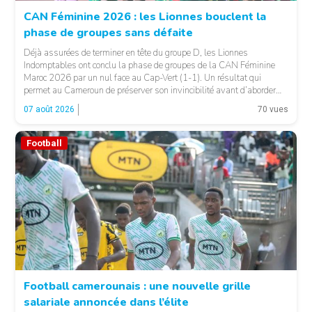
CAN Féminine 2026 : les Lionnes bouclent la
phase de groupes sans défaite
© Fecafoot
Déjà assurées de terminer en tête du groupe D, les Lionnes
Indomptables ont conclu la phase de groupes de la CAN Féminine
Maroc 2026 par un nul face au Cap-Vert (1-1). Un résultat qui
permet au Cameroun de préserver son invincibilité avant d’aborder
les choses sérieuses. Les Camerounaises ont rapidement pris le
07 août 2026
70 vues
contrôle des opérations […]
Football
Football camerounais : une nouvelle grille
salariale annoncée dans l’élite
© Fecafoot