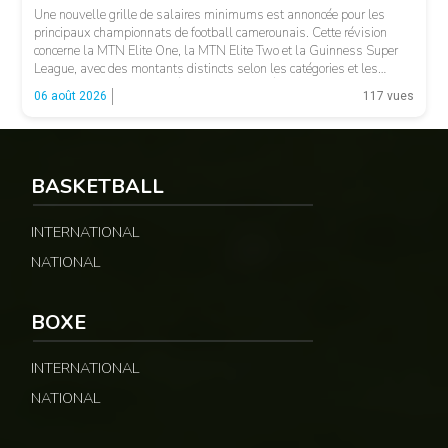
Une nouvelle grille de salaires minimums est annoncée pour les
principaux championnats de football camerounais. Cette révision
concerne la MTN Elite One, la MTN Elite Two et la Guinness Super
League, avec des montants distincts selon les catégories et les
fonctions. LA SUITE APRÈS LA PUBLICITÉ Selon les informations
06 août 2026
117 vues
relayées par Allez Les Lions, […]
BASKETBALL
INTERNATIONAL
NATIONAL
BOXE
INTERNATIONAL
NATIONAL