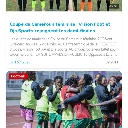
© Lffc
Coupe du Cameroun féminine : Vision Foot et
Dja Sports rejoignent les demi-finales
Les quarts de finale de la Coupe du Cameroun féminine 2026 ont
livré deux nouveaux qualifiés. Au Centre technique de la FECAFOOT
d’Odza, Vision Foot AA et Dja Sports AC ont décroché leur billet pour
le dernier carré. LA SUITE APRÈS LA PUBLICITÉ Opposée à Éclair
FF, Vision Foot a dû patienter jusqu’à la […]
07 août 2026
39 vues
Football