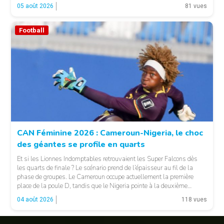
président de la fédération camerounaise. Le dossier concernait les
05 août 2026
81 vues
incidents survenus lors du match Cameroun-Maroc […]
Football
© Fecafoot
CAN Féminine 2026 : Cameroun-Nigeria, le choc
des géantes se profile en quarts
Et si les Lionnes Indomptables retrouvaient les Super Falcons dès
les quarts de finale ? Le scénario prend de l’épaisseur au fil de la
phase de groupes. Le Cameroun occupe actuellement la première
place de la poule D, tandis que le Nigeria pointe à la deuxième
position du groupe C. Une configuration qui pourrait offrir, […]
04 août 2026
118 vues