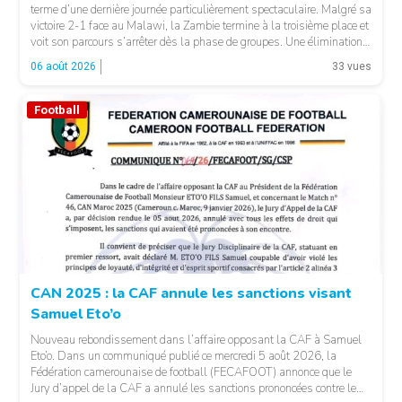
terme d’une dernière journée particulièrement spectaculaire. Malgré sa
victoire 2-1 face au Malawi, la Zambie termine à la troisième place et
voit son parcours s’arrêter dès la phase de groupes. Une élimination
qui peut surprendre au regard du classement général : […]
06 août 2026
33 vues
Football
© CAF
CAN 2025 : la CAF annule les sanctions visant
Samuel Eto’o
Nouveau rebondissement dans l’affaire opposant la CAF à Samuel
Eto’o. Dans un communiqué publié ce mercredi 5 août 2026, la
Fédération camerounaise de football (FECAFOOT) annonce que le
Jury d’appel de la CAF a annulé les sanctions prononcées contre le