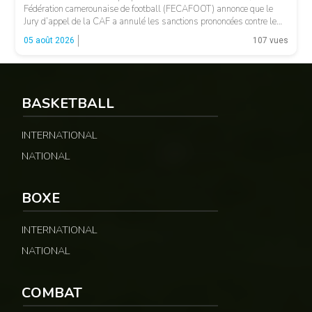
Fédération camerounaise de football (FECAFOOT) annonce que le
Jury d’appel de la CAF a annulé les sanctions prononcées contre le
président de la fédération camerounaise. Le dossier concernait les
05 août 2026
107 vues
incidents survenus lors du match Cameroun-Maroc […]
BASKETBALL
INTERNATIONAL
NATIONAL
© Fecafoot
BOXE
INTERNATIONAL
NATIONAL
COMBAT