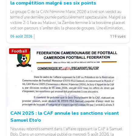
la compétition malgré ses six points
Le groupe C de la CAN Féminine Maroc 2026 a livré son verdict au
terme d’une dernière journée particulièrement spectaculaire. Malgré sa
victoire 2-1 face au Malawi, la Zambie termine à la troisième place et
voit son parcours s’arrêter dès la phase de groupes. Une élimination
qui peut surprendre au regard du classement général : […]
06 août 2026
119 vues
Football
© CAF
CAN 2025 : la CAF annule les sanctions visant
Samuel Eto’o
Nouveau rebondissement dans l’affaire opposant la CAF à Samuel
Eto’o. Dans un communiqué publié ce mercredi 5 août 2026, la