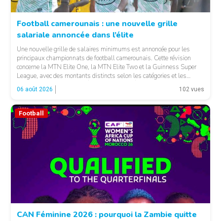
Football camerounais : une nouvelle grille
salariale annoncée dans l’élite
© Fecafoot
Une nouvelle grille de salaires minimums est annoncée pour les
principaux championnats de football camerounais. Cette révision
concerne la MTN Elite One, la MTN Elite Two et la Guinness Super
League, avec des montants distincts selon les catégories et les
fonctions. LA SUITE APRÈS LA PUBLICITÉ Selon les informations
06 août 2026
102 vues
relayées par Allez Les Lions, […]
Football
CAN Féminine 2026 : pourquoi la Zambie quitte