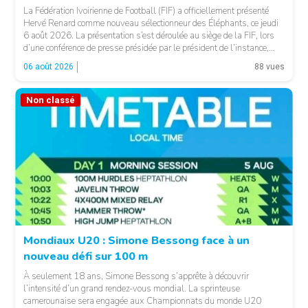
© FIF
La Fédération Ivoirienne de Football (FIF) a officiellement présenté
Hervé Renard comme nouveau sélectionneur des Éléphants, ce jeudi
6 août 2026. La présentation s’est déroulée au siège de la FIF, lors
d’une conférence de presse présidée par le président de l’instance,
Yacine Idriss Diallo, en présence de plusieurs membres du Comité
06 août 2026
88 vues
exécutif. Cette nomination intervient […]
Non classé
Mondiaux U20 : Simone Bessong face à un
nouveau défi sur 100 m
À seulement 18 ans, Simone Bessong s’apprête à découvrir
l’intensité d’un grand rendez-vous mondial. La sprinteuse
camerounaise sera engagée aux Championnats du monde U20