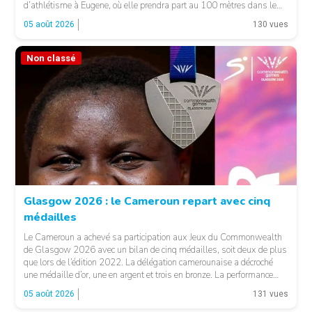
d’athlétisme à Eugene, où elle prendra part au 100 mètres dans le
heat 7. Pour son entrée en lice, la jeune Camerounaise devra se
05 août 2026
130 vues
mesurer à une concurrence relevée. Une première […]
Non classé
© FCA
Glasgow 2026 : le Cameroun repart avec cinq
médailles
Le Cameroun a achevé sa participation aux Jeux du Commonwealth
de Glasgow 2026 avec un bilan de cinq médailles, soit deux de plus
que lors de l’édition 2022. La délégation camerounaise a décroché
une médaille d’or, une en argent et trois en bronze. La performance
majeure est venue d’Emmanuel Eseme. Le sprinteur camerounais
05 août 2026
131 vues
s’est imposé […]