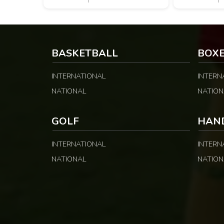
au Cameroun de préserver son
Guinness Super
invincibilité avant d’aborder les choses
montants distinc
sérieuses. Les Camerounaises ont
et les fonctio
rapidement pris le contrôle des
PUBLICITÉ Selon
opérations […]
relayées par All
BASKETBALL
BOX
INTERNATIONAL
INTERN
NATIONAL
NATION
GOLF
HAN
INTERNATIONAL
INTERN
NATIONAL
NATION