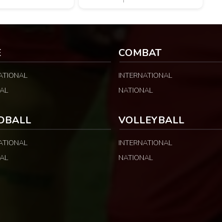
 League, avec des
troisième place et voit son parcours
ts selon les catégories
s’arrêter dès la phase de groupes. Une
ns. LA SUITE APRÈS LA
élimination qui peut surprendre au regard
 les informations
du classement général : […]
ez Les Lions, […]
E
COMBAT
ATIONAL
INTERNATIONAL
AL
NATIONAL
DBALL
VOLLEYBALL
ATIONAL
INTERNATIONAL
AL
NATIONAL