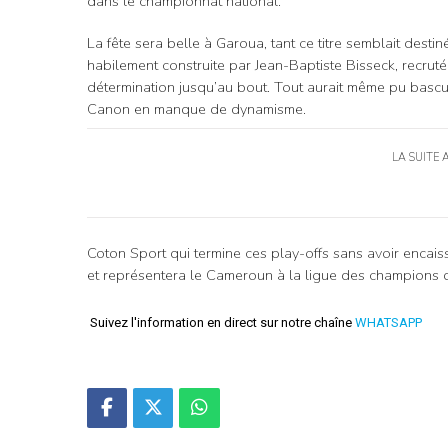
dans le championnat national.
La fête sera belle à Garoua, tant ce titre semblait de
habilement construite par Jean-Baptiste Bisseck, recruté
détermination jusqu’au bout. Tout aurait même pu bascu
Canon en manque de dynamisme.
LA SUITE 
Coton Sport qui termine ces play-offs sans avoir encai
et représentera le Cameroun à la ligue des champions 
Suivez l'information en direct sur notre chaîne
WHATSAPP