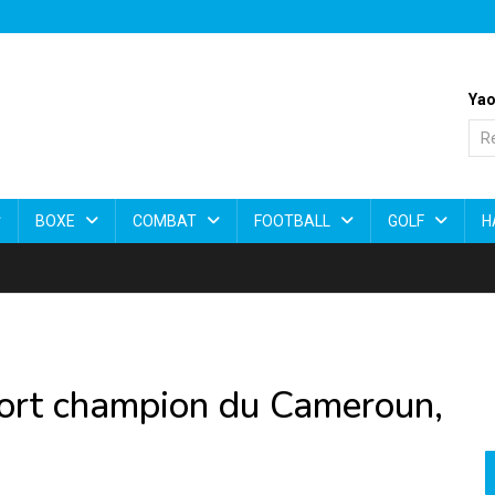
Yao
BOXE
COMBAT
FOOTBALL
GOLF
H
port champion du Cameroun,