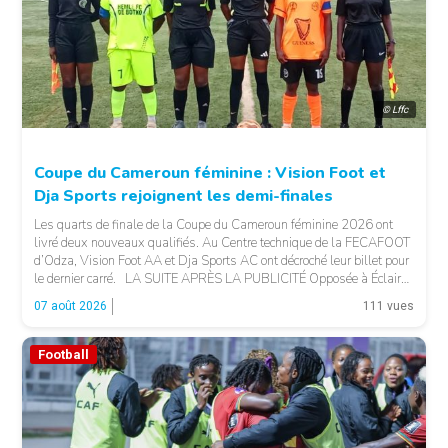
© Lffc
Coupe du Cameroun féminine : Vision Foot et
Dja Sports rejoignent les demi-finales
Les quarts de finale de la Coupe du Cameroun féminine 2026 ont
livré deux nouveaux qualifiés. Au Centre technique de la FECAFOOT
d’Odza, Vision Foot AA et Dja Sports AC ont décroché leur billet pour
le dernier carré. LA SUITE APRÈS LA PUBLICITÉ Opposée à Éclair
FF, Vision Foot a dû patienter jusqu’à la […]
07 août 2026
111 vues
Football