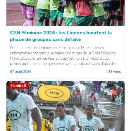
CAN Féminine 2026 : les Lionnes bouclent la
phase de groupes sans défaite
© Fecafoot
Déjà assurées de terminer en tête du groupe D, les Lionnes
Indomptables ont conclu la phase de groupes de la CAN Féminine
Maroc 2026 par un nul face au Cap-Vert (1-1). Un résultat qui
permet au Cameroun de préserver son invincibilité avant d’aborder
les choses sérieuses. Les Camerounaises ont rapidement pris le
07 août 2026
128 vues
contrôle des opérations […]
Football