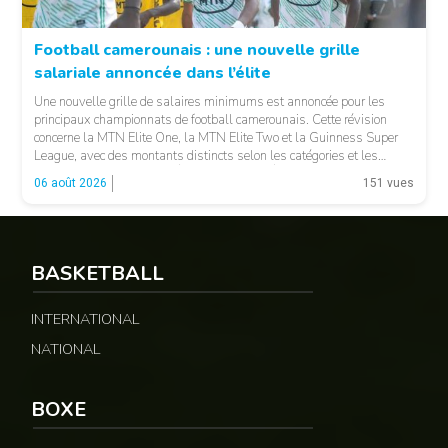
Football camerounais : une nouvelle grille
salariale annoncée dans l’élite
© Fecafoot
Une nouvelle grille de salaires minimums est annoncée pour les
principaux championnats de football camerounais. Cette révision
concerne la MTN Elite One, la MTN Elite Two et la Guinness Super
League, avec des montants distincts selon les catégories et les
fonctions. LA SUITE APRÈS LA PUBLICITÉ Selon les informations
06 août 2026
151 vues
relayées par Allez Les Lions, […]
BASKETBALL
INTERNATIONAL
NATIONAL
BOXE