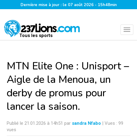
Dernière mise à jour : le 07 août 2026 - 15h48min
Tous les sports
MTN Elite One : Unisport –
Aigle de la Menoua, un
derby de promus pour
lancer la saison.
Publié le 21.01.2026 à 14h51 par
sandra Nfabo
| Vues : 99
vues