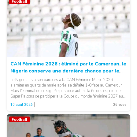
Football
CAN Féminine 2026 : éliminé par le Cameroun, le
Nigeria conserve une dernière chance pour le
Mondial 2027
Le Nigeria a vu son parcours à la CAN Féminine Maroc 2026
s’arrêter en quarts de finale après sa défaite 1-0 face au Cameroun.
Mais l’élimination ne signifie pas pour autant la fin des espoirs des
Super Falcons de participer à la Coupe du monde féminine 2027 au
Brésil. LA SUITE APRÈS LA PUBLICITÉ […]
10 août 2026
26 vues
Football
© Google