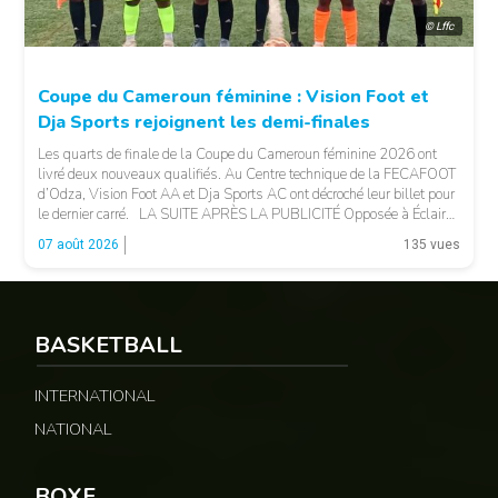
© Lffc
Coupe du Cameroun féminine : Vision Foot et
Dja Sports rejoignent les demi-finales
Les quarts de finale de la Coupe du Cameroun féminine 2026 ont
livré deux nouveaux qualifiés. Au Centre technique de la FECAFOOT
d’Odza, Vision Foot AA et Dja Sports AC ont décroché leur billet pour
le dernier carré. LA SUITE APRÈS LA PUBLICITÉ Opposée à Éclair
FF, Vision Foot a dû patienter jusqu’à la […]
07 août 2026
135 vues
BASKETBALL
INTERNATIONAL
NATIONAL
BOXE