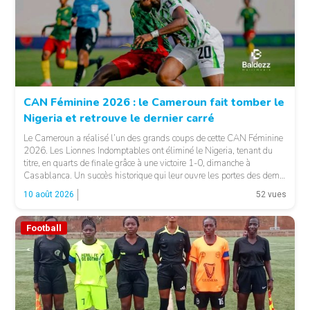
CAN Féminine 2026 : le Cameroun fait tomber le
Nigeria et retrouve le dernier carré
Le Cameroun a réalisé l’un des grands coups de cette CAN Féminine
2026. Les Lionnes Indomptables ont éliminé le Nigeria, tenant du
© BM
titre, en quarts de finale grâce à une victoire 1-0, dimanche à
Casablanca. Un succès historique qui leur ouvre les portes des demi-
finales et leur offre également une qualification pour la Coupe du […]
10 août 2026
52 vues
Football