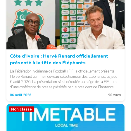
Côte d’Ivoire : Hervé Renard officiellement
présenté à la tête des Éléphants
© FIF
La Fédération Ivoirienne de Football (FIF) a officiellement présenté
Hervé Renard comme nouveau sélectionneur des Éléphants, ce jeudi
6 août 2026. La présentation s’est déroulée au siège de la FIF, lors
d’une conférence de presse présidée par le président de l’instance,
Yacine Idriss Diallo, en présence de plusieurs membres du Comité
06 août 2026
90 vues
exécutif. Cette nomination intervient […]
Non classé