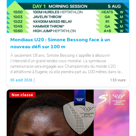
Mondiaux U20 : Simone Bessong face à un
nouveau défi sur 100 m
À seulement 18 ans, Simone Bessong s’apprête à découvrir
l’intensité d’un grand rendez-vous mondial. La sprinteuse
camerounaise sera engagée aux Championnats du monde U20
d’athlétisme à Eugene, où elle prendra part au 100 mètres dans le
heat 7. Pour son entrée en lice, la jeune Camerounaise devra se
05 août 2026
133 vues
mesurer à une concurrence relevée. Une première […]
Non classé