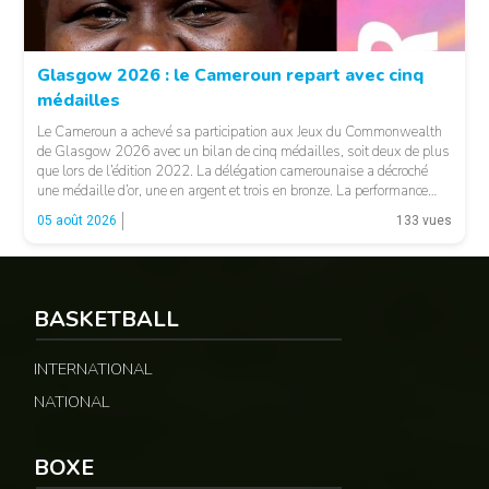
© FCA
Glasgow 2026 : le Cameroun repart avec cinq
médailles
Le Cameroun a achevé sa participation aux Jeux du Commonwealth
de Glasgow 2026 avec un bilan de cinq médailles, soit deux de plus
que lors de l’édition 2022. La délégation camerounaise a décroché
une médaille d’or, une en argent et trois en bronze. La performance
majeure est venue d’Emmanuel Eseme. Le sprinteur camerounais
05 août 2026
133 vues
s’est imposé […]
BASKETBALL
© Google
INTERNATIONAL
NATIONAL
BOXE