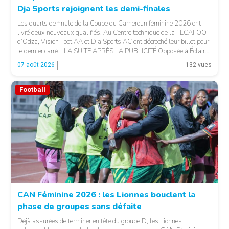
Dja Sports rejoignent les demi-finales
Les quarts de finale de la Coupe du Cameroun féminine 2026 ont
livré deux nouveaux qualifiés. Au Centre technique de la FECAFOOT
d’Odza, Vision Foot AA et Dja Sports AC ont décroché leur billet pour
le dernier carré. LA SUITE APRÈS LA PUBLICITÉ Opposée à Éclair
FF, Vision Foot a dû patienter jusqu’à la […]
07 août 2026
132 vues
Football
CAN Féminine 2026 : les Lionnes bouclent la
phase de groupes sans défaite
© Fecafoot
Déjà assurées de terminer en tête du groupe D, les Lionnes