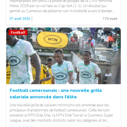
Indomptables ont conclu la phase de groupes de la CAN Féminine
Maroc 2026 par un nul face au Cap-Vert (1-1). Un résultat qui
permet au Cameroun de préserver son invincibilité avant d’aborder
les choses sérieuses. Les Camerounaises ont rapidement pris le
07 août 2026
170 vues
contrôle des opérations […]
Football
Football camerounais : une nouvelle grille
salariale annoncée dans l’élite
© Fecafoot
Une nouvelle grille de salaires minimums est annoncée pour les
principaux championnats de football camerounais. Cette révision
concerne la MTN Elite One, la MTN Elite Two et la Guinness Super
League, avec des montants distincts selon les catégories et les
fonctions. LA SUITE APRÈS LA PUBLICITÉ Selon les informations