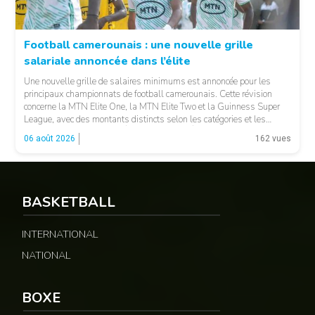
Football camerounais : une nouvelle grille
salariale annoncée dans l’élite
© Fecafoot
Une nouvelle grille de salaires minimums est annoncée pour les
principaux championnats de football camerounais. Cette révision
concerne la MTN Elite One, la MTN Elite Two et la Guinness Super
League, avec des montants distincts selon les catégories et les
fonctions. LA SUITE APRÈS LA PUBLICITÉ Selon les informations
06 août 2026
162 vues
relayées par Allez Les Lions, […]
BASKETBALL
INTERNATIONAL
NATIONAL
BOXE