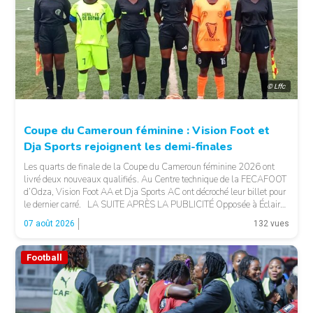
© Lffc
Coupe du Cameroun féminine : Vision Foot et
Dja Sports rejoignent les demi-finales
Les quarts de finale de la Coupe du Cameroun féminine 2026 ont
livré deux nouveaux qualifiés. Au Centre technique de la FECAFOOT
d’Odza, Vision Foot AA et Dja Sports AC ont décroché leur billet pour
le dernier carré. LA SUITE APRÈS LA PUBLICITÉ Opposée à Éclair
FF, Vision Foot a dû patienter jusqu’à la […]
07 août 2026
132 vues
Football