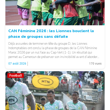
CAN Féminine 2026 : les Lionnes bouclent la
phase de groupes sans défaite
© Fecafoot
Déjà assurées de terminer en tête du groupe D, les Lionnes
Indomptables ont conclu la phase de groupes de la CAN Féminine
Maroc 2026 par un nul face au Cap-Vert (1-1). Un résultat qui
permet au Cameroun de préserver son invincibilité avant d’aborder
les choses sérieuses. Les Camerounaises ont rapidement pris le
07 août 2026
170 vues
contrôle des opérations […]
Football