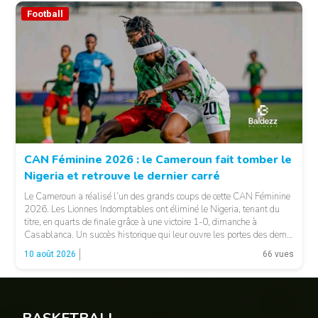
Football
© Google
CAN Féminine 2026 : le Cameroun fait tomber le
Nigeria et retrouve le dernier carré
Le Cameroun a réalisé l’un des grands coups de cette CAN Féminine
2026. Les Lionnes Indomptables ont éliminé le Nigeria, tenant du
© BM
titre, en quarts de finale grâce à une victoire 1-0, dimanche à
Casablanca. Un succès historique qui leur ouvre les portes des demi-
finales et leur offre également une qualification pour la Coupe du […]
10 août 2026
66 vues