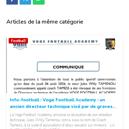
Articles de la même catégorie
Football
Info-football : Voge Football Academy : un
ancien directeur technique visé par de graves
accusations
La Voge Football Academy annonce la révocation de son directeur
technique, Jules Willy Tamenou, connu sous le nom de Coach
Tamess, à la suite d’accusations d’abus sexuels sur mineurs. LA