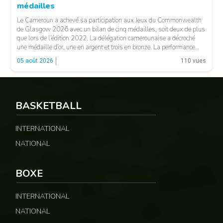
médailles
Le Cameroun a achevé sa participation aux Jeux du Commonwealth
de Glasgow 2026 avec un bilan de cinq médailles, soit deux de plus
que lors de l’édition 2022. La délégation camerounaise a décroché
une médaille d’or, une en argent et trois en bronze. La performance
majeure est venue d’Emmanuel Eseme. Le sprinteur camerounais
05 août 2026
110 vues
s’est imposé […]
BASKETBALL
© Google
INTERNATIONAL
NATIONAL
BOXE
INTERNATIONAL
NATIONAL