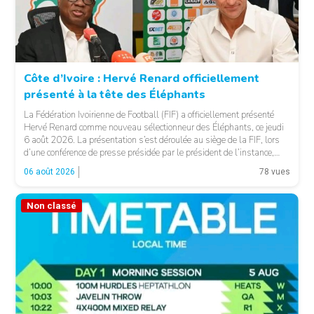
Côte d’Ivoire : Hervé Renard officiellement
présenté à la tête des Éléphants
© FIF
La Fédération Ivoirienne de Football (FIF) a officiellement présenté
Hervé Renard comme nouveau sélectionneur des Éléphants, ce jeudi
6 août 2026. La présentation s’est déroulée au siège de la FIF, lors
d’une conférence de presse présidée par le président de l’instance,
Yacine Idriss Diallo, en présence de plusieurs membres du Comité
06 août 2026
78 vues
exécutif. Cette nomination intervient […]
Non classé