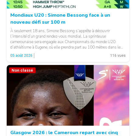
Mondiaux U20 : Simone Bessong face à un
nouveau défi sur 100 m
À seulement 18 ans, Simone Bessong s’apprête à découvrir
l’intensité d’un grand rendez-vous mondial. La sprinteuse
camerounaise sera engagée aux Championnats du monde U20
d’athlétisme à Eugene, où elle prendra part au 100 mètres dans le
heat 7. Pour son entrée en lice, la jeune Camerounaise devra se
05 août 2026
116 vues
mesurer à une concurrence relevée. Une première […]
Non classé
© FCA
Glasgow 2026 : le Cameroun repart avec cinq