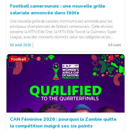
Football camerounais : une nouvelle grille
salariale annoncée dans l’élite
© Fecafoot
Une nouvelle grille de salaires minimums est annoncée pour les
principaux championnats de football camerounais. Cette révision
concerne la MTN Elite One, la MTN Elite Two et la Guinness Super
League, avec des montants distincts selon les catégories et les
fonctions. LA SUITE APRÈS LA PUBLICITÉ Selon les informations
06 août 2026
64 vues
relayées par Allez Les Lions, […]
Football
CAN Féminine 2026 : pourquoi la Zambie quitte
la compétition malgré ses six points