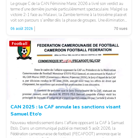
Le groupe C de la CAN Féminine Maroc 2026 a livré son verdict au
terme d’une dernière journée particulièrement spectaculaire. Malgré sa
victoire 2-1 face au Malawi, la Zambie termine à la troisième place et
voit son parcours s’arrêter dès la phase de groupes. Une élimination
qui peut surprendre au regard du classement général : […]
06 août 2026
70 vues
Football
© CAF
CAN 2025 : la CAF annule les sanctions visant
Samuel Eto’o
Nouveau rebondissement dans l’affaire opposant la CAF à Samuel
Eto’o. Dans un communiqué publié ce mercredi 5 août 2026, la
Fédération camerounaise de football (FECAFOOT) annonce que le