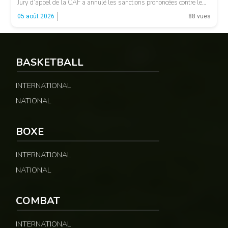
Jury d’appel de la CAF a annulé les sanctions prononcées contre le
président de la fédération camerounaise. Le dossier concernait les
05 août 2026
88 vues
incidents survenus lors du match Cameroun-Maroc […]
BASKETBALL
INTERNATIONAL
NATIONAL
© Fecafoot
BOXE
INTERNATIONAL
NATIONAL
COMBAT
INTERNATIONAL