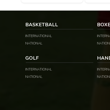
LA PUBLICITÉ Opposée à Éclair FF,
invincibilité av
Vision Foot a dû patienter jusqu’à la […]
sérieuses. Les 
rapidement pris 
opérations […]
BASKETBALL
BOX
INTERNATIONAL
INTERN
NATIONAL
NATION
GOLF
HAN
INTERNATIONAL
INTERN
NATIONAL
NATION