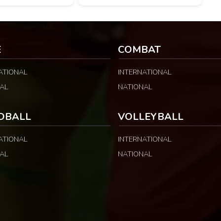
ant d’aborder les choses
montants distincts selon les catégories
Camerounaises ont
et les fonctions. LA SUITE APRÈS LA
le contrôle des
PUBLICITÉ Selon les informations
relayées par Allez Les Lions, […]
E
COMBAT
ATIONAL
INTERNATIONAL
AL
NATIONAL
DBALL
VOLLEYBALL
ATIONAL
INTERNATIONAL
AL
NATIONAL