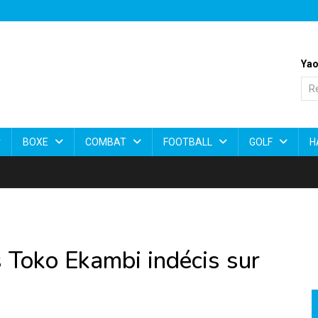
Yao
BOXE
COMBAT
FOOTBALL
GOLF
H
 Toko Ekambi indécis sur