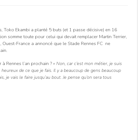
s, Toko Ekambi a planté 5 buts (et 1 passe décisive) en 16
on somme toute pour celui qui devait remplacer Martin Terrier,
ours, Ouest-France a annoncé que le Stade Rennes FC ne
ain.
r à Rennes l’an prochain ?
« Non, car c’est mon métier, je suis
s heureux de ce que je fais. Il y a beaucoup de gens beaucoup
, je vais le faire jusqu’au bout. Je pense qu’on sera tous