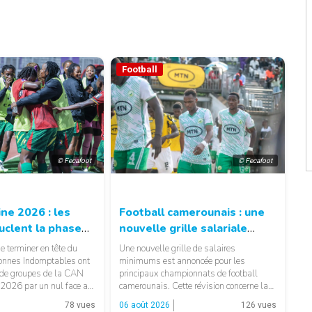
Football
© Fecafoot
© Fecafoot
ne 2026 : les
Football camerounais : une
uclent la phase
nouvelle grille salariale
 sans défaite
annoncée dans l’élite
 terminer en tête du
Une nouvelle grille de salaires
ionnes Indomptables ont
minimums est annoncée pour les
 de groupes de la CAN
principaux championnats de football
2026 par un nul face au
camerounais. Cette révision concerne la
Un résultat qui permet
MTN Elite One, la MTN Elite Two et la
78 vues
06 août 2026
126 vues
 préserver son
Guinness Super League, avec des