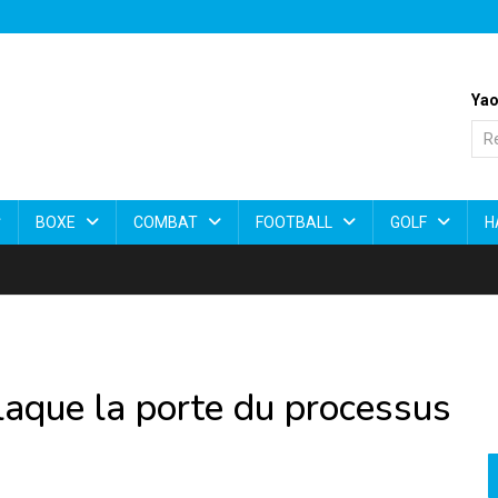
Yao
BOXE
COMBAT
FOOTBALL
GOLF
H
aque la porte du processus