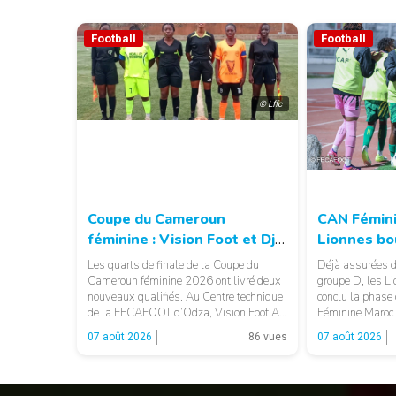
Football
Football
© Lffc
Coupe du Cameroun
CAN Fémini
féminine : Vision Foot et Dja
Lionnes bo
Sports rejoignent les demi-
de groupes
Les quarts de finale de la Coupe du
Déjà assurées de
finales
Cameroun féminine 2026 ont livré deux
groupe D, les L
nouveaux qualifiés. Au Centre technique
conclu la phase
de la FECAFOOT d’Odza, Vision Foot AA
Féminine Maroc 
et Dja Sports AC ont décroché leur billet
Cap-Vert (1-1). 
07 août 2026
86 vues
07 août 2026
pour le dernier carré. LA SUITE APRÈS
au Cameroun de
LA PUBLICITÉ Opposée à Éclair FF,
invincibilité av
Vision Foot a dû patienter jusqu’à la […]
sérieuses. Les 
rapidement pris 