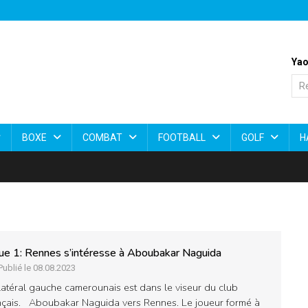
Yao
BOXE
COMBAT
FOOTBALL
GOLF
H
ue 1: Rennes s’intéresse à Aboubakar Naguida
Publié le 08.08.2023
latéral gauche camerounais est dans le viseur du club
nçais. Aboubakar Naguida vers Rennes. Le joueur formé à