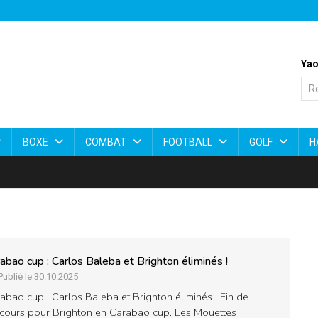
Yao
BOXE
COMBAT
FOOTBALL
GOLF
H
abao cup : Carlos Baleba et Brighton éliminés !
Publié le 30.10.2025
abao cup : Carlos Baleba et Brighton éliminés ! Fin de
cours pour Brighton en Carabao cup. Les Mouettes