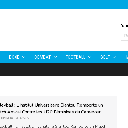
Yao
BOXE
COMBAT
FOOTBALL
GOLF
H
leyball : L’Institut Universitaire Siantou Remporte un
tch Amical Contre les U20 Féminines du Cameroun
Publié le 19.07.2025
leyball : L'Institut Universitaire Siantou Remporte un Match