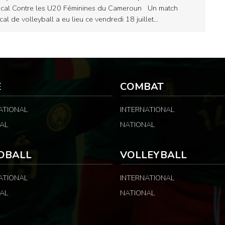
cal Contre les U20 Féminines du Cameroun Un match
cal de volleyball a eu lieu ce vendredi 18 juillet…
E
COMBAT
ATIONAL
INTERNATIONAL
AL
NATIONAL
DBALL
VOLLEYBALL
ATIONAL
INTERNATIONAL
AL
NATIONAL