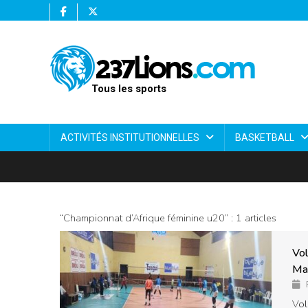
Tous les sports
ACTIVITÉS INSTITUTIONNELLES
BASKETBALL
“Championnat d’Afrique féminine u20” : 1 articles
Vol
Ma
Vol