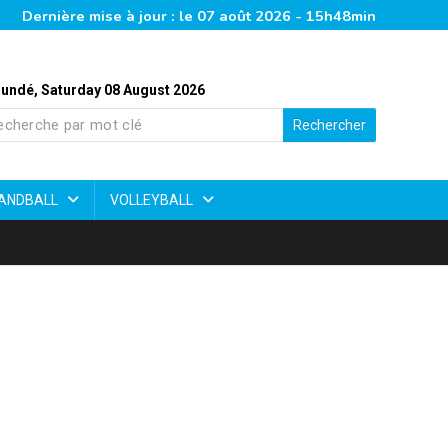
Dernière mise à jour : le 07 août 2026 - 15h48min
undé, Saturday 08 August 2026
Rechercher
ANDBALL
VOLLEYBALL