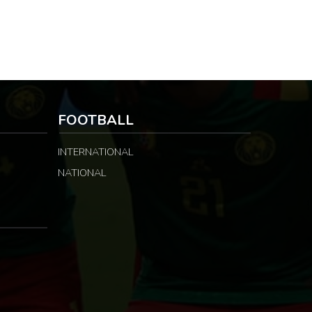
FOOTBALL
INTERNATIONAL
NATIONAL