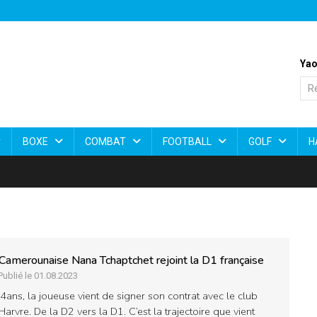
Yao
BOXE
COMBAT
FOOTBALL
GOLF
H
Camerounaise Nana Tchaptchet rejoint la D1 française
Publié le 01.08.2023
4ans, la joueuse vient de signer son contrat avec le club
Harvre. De la D2 vers la D1. C’est la trajectoire que vient